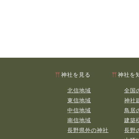
神社を見る
神社を
北信地域
全国
東信地域
神社
中信地域
鳥居
南信地域
建築
長野県外の神社
長野