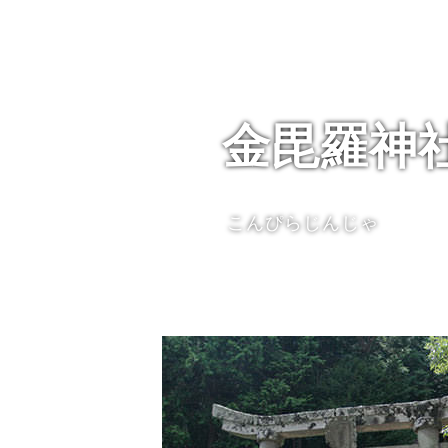
金毘羅神
こんぴらじんじゃ