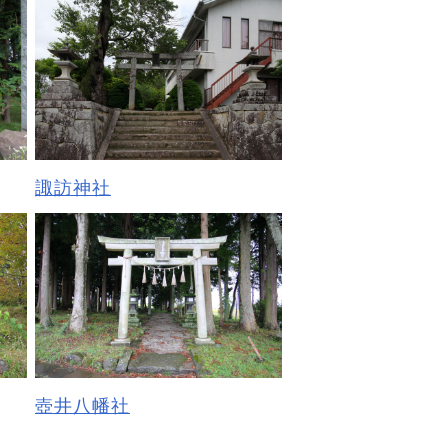
諏訪神社
壺井八幡社