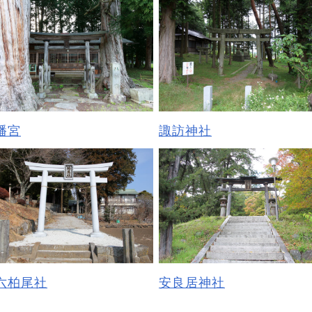
幡宮
諏訪神社
六柏尾社
安良居神社