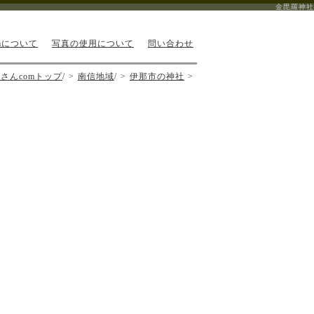
金毘羅神社
mについて
写真の使用について
問い合わせ
さんcomトップ
/
南信地域
/
伊那市の神社