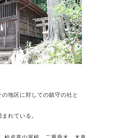
その地区に対しての鎮守の社と
囲まれている。
、桧皮葺の屋根、二重垂木、木鼻