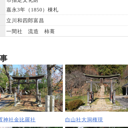
市指定文化財
嘉永3年（1850）棟札
立川和四郎富昌
一間社 流造 柿葺
事
置神社金比羅社
白山社大洞権現