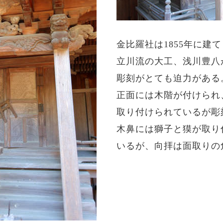
金比羅社は1855年に建
立川流の大工、浅川豊八
彫刻がとても迫力がある
正面には木階が付けられ
取り付けられているが彫
木鼻には獅子と獏が取り
いるが、向拝は面取りの