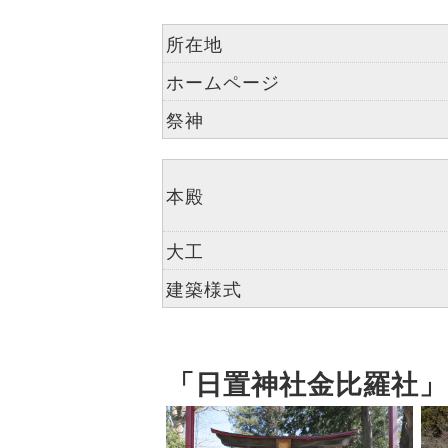
所在地
ホームページ
祭神
本殿
大工
建築様式
「日置神社金比羅社」