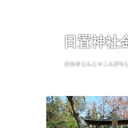
日置神社
ひおきじんじゃこんぴら