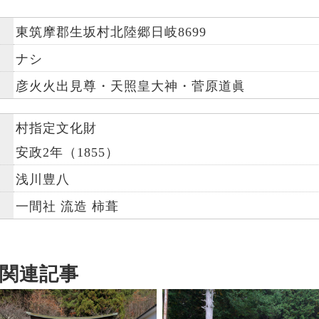
東筑摩郡生坂村北陸郷日岐8699
ナシ
彦火火出見尊・天照皇大神・菅原道眞
村指定文化財
安政2年（1855）
浅川豊八
一間社 流造 柿葺
関連記事