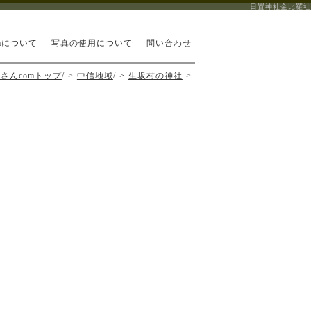
日置神社金比羅社
mについて
写真の使用について
問い合わせ
さんcomトップ
/
中信地域
/
生坂村の神社