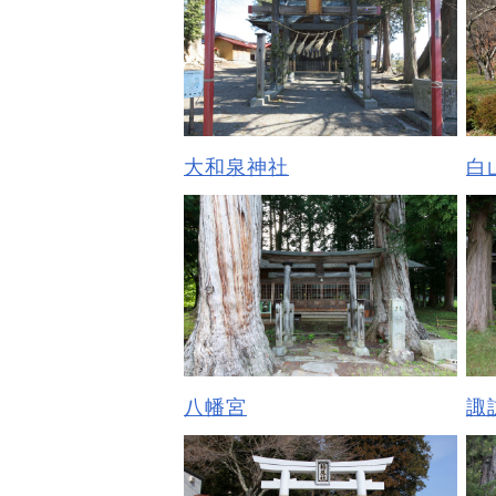
大和泉神社
白
八幡宮
諏