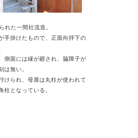
てられた一間社流造。
が手掛けたもので、正面向拝下の
。
、側面には縁が廻され、脇障子が
刻は無い。
付けられ、母屋は丸柱が使われて
角柱となっている。