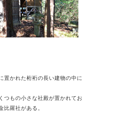
に置かれた桁裄の長い建物の中に
くつもの小さな社殿が置かれてお
金比羅社がある。