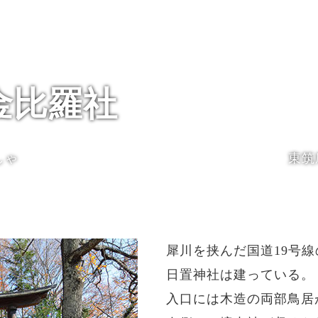
金比羅社
しゃ
東筑
犀川を挟んだ国道19号
日置神社は建っている。
入口には木造の両部鳥居