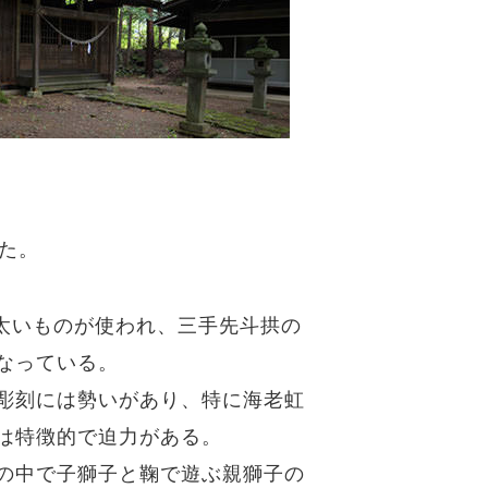
た。
と太いものが使われ、三手先斗拱の
なっている。
彫刻には勢いがあり、特に海老虹
は特徴的で迫力がある。
の中で子獅子と鞠で遊ぶ親獅子の