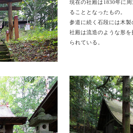
現在の社殿は1830年に
ることとなったもの。
参道に続く石段には木製
社殿は流造のような形を
られている。