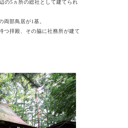
周辺の5ヵ所の総社として建てられ
の両部鳥居が1基。
持つ拝殿、その脇に社務所が建て