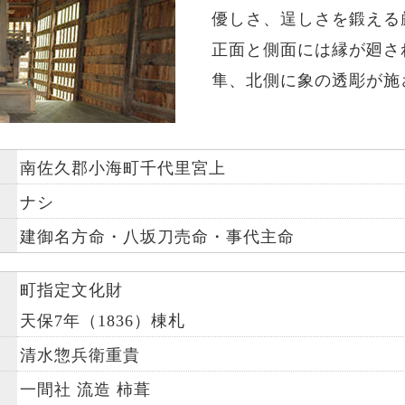
優しさ、逞しさを鍛える
正面と側面には縁が廻さ
隼、北側に象の透彫が施
南佐久郡小海町千代里宮上
ナシ
建御名方命・八坂刀売命・事代主命
町指定文化財
天保7年（1836）棟札
清水惣兵衛重貴
一間社 流造 柿葺