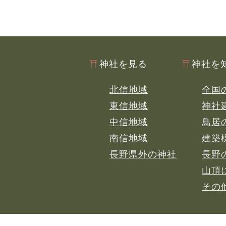
神社を見る
神社を
北信地域
全国
東信地域
神社
中信地域
鳥居
南信地域
建築
長野県外の神社
長野
山頂
その