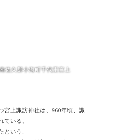
南佐久郡小海町千代里宮上
つ宮上諏訪神社は、960年頃、諏
れている。
たという。