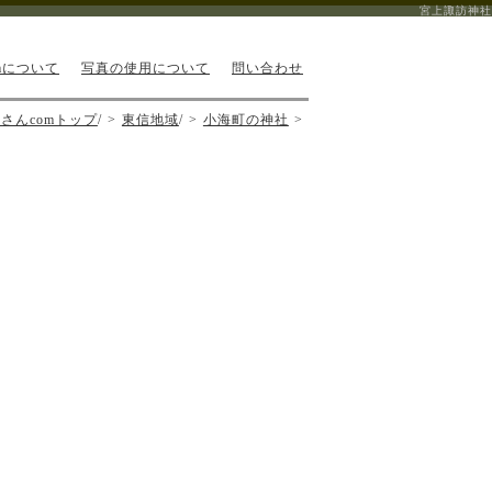
宮上諏訪神社
mについて
写真の使用について
問い合わせ
さんcomトップ
/
東信地域
/
小海町の神社