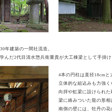
30年建築の一間社流造。
学んだ2代目清水惣兵衛重貴が大工棟梁として手掛け
4本の円柱は直径18cm
立体的な組込みも力強く
向拝や虹梁に設けられた
梁に絡みついた龍の形相
南側の壁には、牡丹の花