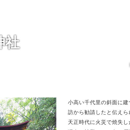
神社
小高い千代里の斜面に建
訪から勧請したと伝えら
天正時代に火災で焼失し