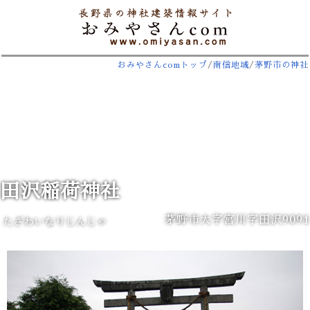
おみやさんcomトップ
/
南信地域
/
茅野市の神社
田沢稲荷神社
茅野市大字宮川字田沢9091
たざわいなりじんじゃ