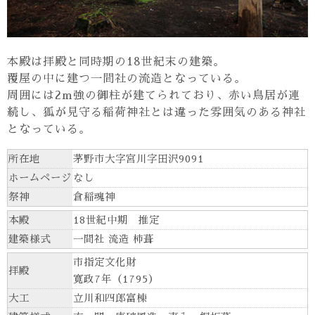
本殿は拝殿と同時期の18世紀末の建築。
覆屋の中に建つ一間社の流造となっている。
周囲には2m強の御柱が建てられており、赤い鳥居が連
続し、狐が見守る稲荷神社とは違った雰囲気のある神社
となっている。
所在地
茅野市大字宮川字田沢9091
ホームページ
なし
祭神
倉稲魂神
本殿
18世紀中期 推定
建築様式
一間社 流造 柿葺
市指定文化財
拝殿
寛政7年（1795）
大工
立川和四郎富棟