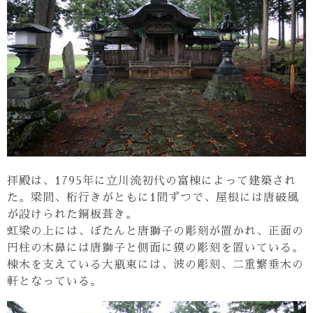
拝殿は、1795年に立川流初代の富棟によって建築され
た。梁間、桁行きがともに1間ずつで、屋根には唐破風
が設けられた銅板葺き。
虹梁の上には、ぼたんと唐獅子の彫刻が置かれ、正面の
円柱の木鼻には唐獅子と側面に獏の彫刻を置いている。
棟木を支えている大瓶束には、波の彫刻、二重繁垂木の
軒となっている。