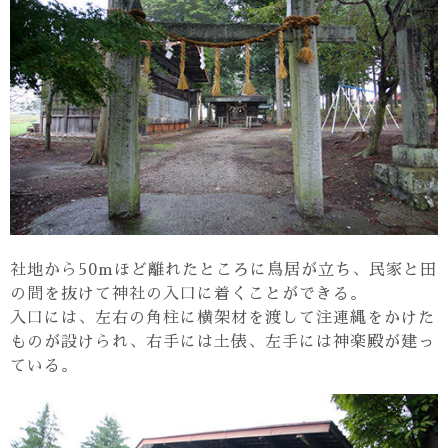
社地から50mほど離れたところに鳥居が立ち、民家と田
の間を抜けて神社の入口に着くことができる。
入口には、左右の角柱に横架材を渡して注連縄をかけた
ものが設けられ、右手には土俵、左手には神楽殿が建っ
ている。