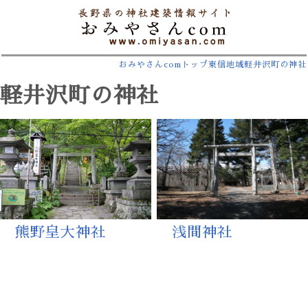
おみやさんcomトップ
東信地域
軽井沢町の神社
軽井沢町の神社
熊野皇大神社
浅間神社