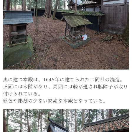
奥に建つ本殿は、1645年に建てられた二間社の流造。
正面には木階があり、周囲には縁が廻され脇障子が取り
付けられている。
彩色や彫刻の少ない簡素な本殿となっている。