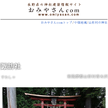
おみやさんcomトップ
/
中信地域
/
山形村の神社
諏訪社
東筑摩郡山形村青木沢
すわしゃ