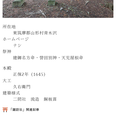
所在地
東筑摩郡山形村青木沢
ホームページ
ナシ
祭神
建御名方命・誉田別神・天児屋根命
本殿
正保2年（1645）
大工
久右衛門
建築様式
二間社 流造 銅板葺
「諏訪社」関連記事