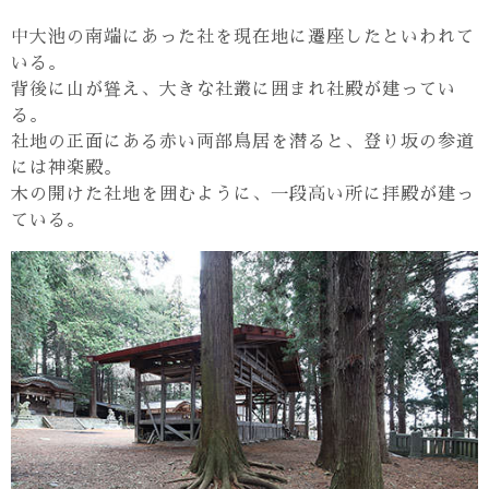
中大池の南端にあった社を現在地に遷座したといわれて
いる。
背後に山が聳え、大きな社叢に囲まれ社殿が建ってい
る。
社地の正面にある赤い両部鳥居を潜ると、登り坂の参道
には神楽殿。
木の開けた社地を囲むように、一段高い所に拝殿が建っ
ている。