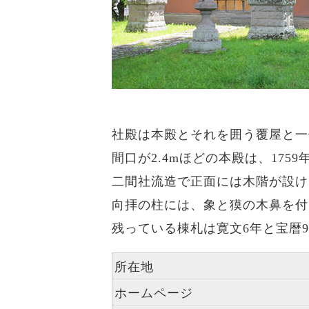
社殿は本殿とそれを囲う覆屋と一
間口が2.4mほどの本殿は、175
二間社流造で正面には木階が設け
向拝の柱には、象と獏の木鼻を付
残っている棟札は寛文6年と宝暦
所在地
ホームページ