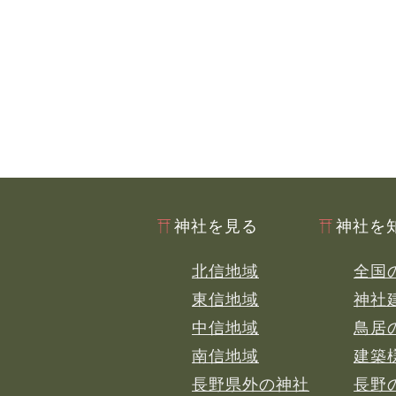
神社を見る
神社を
北信地域
全国
東信地域
神社
中信地域
鳥居
南信地域
建築
長野県外の神社
長野