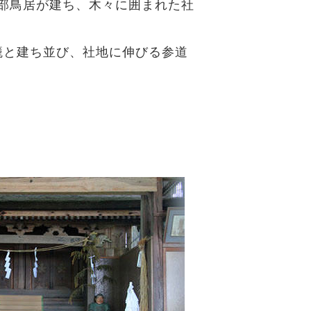
部鳥居が建ち、木々に囲まれた社
籠と建ち並び、社地に伸びる参道