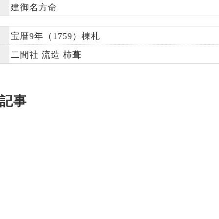
建御名方命
宝暦9年（1759）棟札
二間社 流造 柿葺
記事