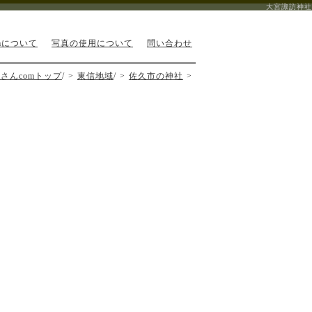
大宮諏訪神社
mについて
写真の使用について
問い合わせ
さんcomトップ
/
東信地域
/
佐久市の神社