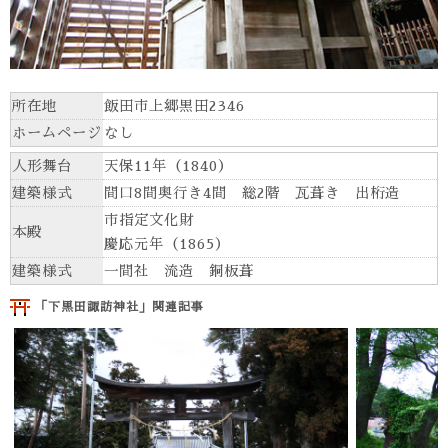
所在地
飯田市上郷黒田2346
ホームページ
なし
人形舞台
天保11年（1840）
建築様式
間口8間奥行き4間 総2階 瓦葺き 出桁造
市指定文化財
本殿
慶応元年（1865）
建築様式
一間社 流造 銅板葺
「下黒田諏訪神社」関連記事