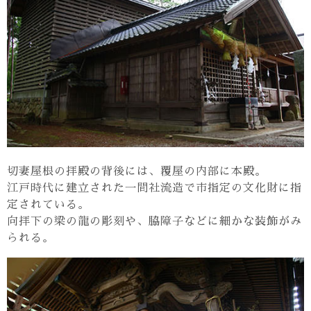
切妻屋根の拝殿の背後には、覆屋の内部に本殿。
江戸時代に建立された一間社流造で市指定の文化財に指
定されている。
向拝下の梁の龍の彫刻や、脇障子などに細かな装飾がみ
られる。