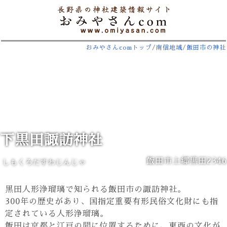
おみやさんcomトップ
/
南信地域
/
飯田市の神社
下黒田諏訪神社
飯田市上郷黒田2346
しもくろだすわじんじゃ
黒田人形浄瑠璃で知られる飯田市の諏訪神社。
300年の歴史があり、国指定重要有形民俗文化財にも指
定されている人形浄瑠璃。
飯田は京都と江戸の間に位置するために、東西の文化が