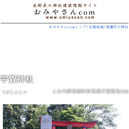
おみやさんcomトップ
/
北信地域
/
信濃町の神社
宇賀神社
上水内郡信濃町野尻湖字琵琶島246
うがじんじゃ