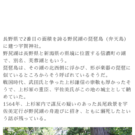
長野県で2番目の面積を誇る野尻湖の琵琶島（弁天島）
に建つ宇賀神社。
野尻湖は長野県と新潟県の県境に位置する信濃町の湖
で、別名、芙蓉湖ともいう。
琵琶島は、その湖の北西側に浮かび、形が楽器の琵琶に
似ているところからそう呼ばれているそうだ。
戦国時代、武田氏と争った上杉謙信の崇敬も厚かったそ
うで、上杉家の重臣、宇佐美氏がこの地の城主として納
めていた。
1564年、上杉家内で謀反の疑いのあった長尾政景を宇
佐美定行が野尻湖の舟遊びに招き、ともに溺死したとい
う話が残っている。