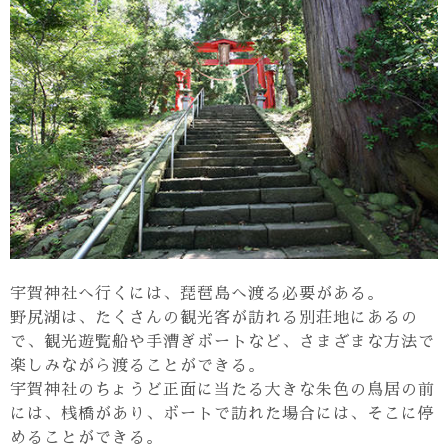
宇賀神社へ行くには、琵琶島へ渡る必要がある。
野尻湖は、たくさんの観光客が訪れる別荘地にあるの
で、観光遊覧船や手漕ぎボートなど、さまざまな方法で
楽しみながら渡ることができる。
宇賀神社のちょうど正面に当たる大きな朱色の鳥居の前
には、桟橋があり、ボートで訪れた場合には、そこに停
めることができる。