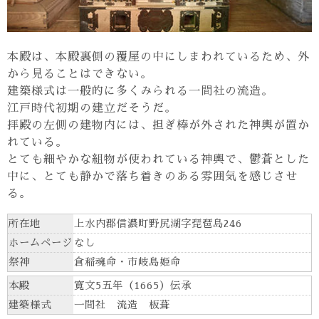
本殿は、本殿裏側の覆屋の中にしまわれているため、外
から見ることはできない。
建築様式は一般的に多くみられる一間社の流造。
江戸時代初期の建立だそうだ。
拝殿の左側の建物内には、担ぎ棒が外された神輿が置か
れている。
とても細やかな組物が使われている神輿で、鬱蒼とした
中に、とても静かで落ち着きのある雰囲気を感じさせ
る。
所在地
上水内郡信濃町野尻湖字琵琶島246
ホームページ
なし
祭神
倉稲魂命・市岐島姫命
本殿
寛文5五年（1665）伝承
建築様式
一間社 流造 板葺