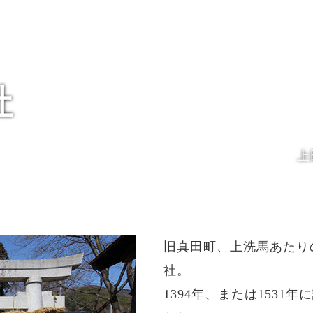
社
上
旧真田町、上洗馬あたり
社。
1394年、または153