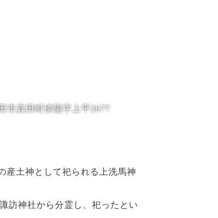
田市真田町傍陽字上平2677
の産土神として祀られる上洗馬神
1年に諏訪神社から分霊し、祀ったとい