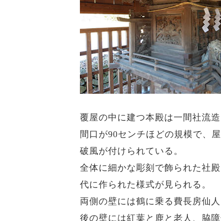
覆屋の中に建つ本殿は一間社流造
間口が90センチほどの規模で、
破風が付けられている。
全体に細かな彫刻で飾られた社殿
代に作られた様式が見られる。
両側の壁には鶴に乗る費長房仙人
後の壁には紅葉と鹿と老人、脇障