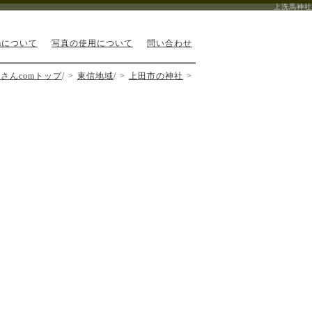
上洗馬神社
mについて
写真の使用について
問い合わせ
さんcomトップ
/
東信地域
/
上田市の神社