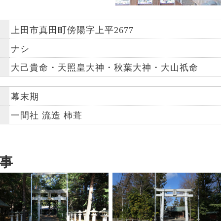
上田市真田町傍陽字上平2677
ナシ
大己貴命・天照皇大神・秋葉大神・大山祇命
幕末期
一間社 流造 柿葺
事