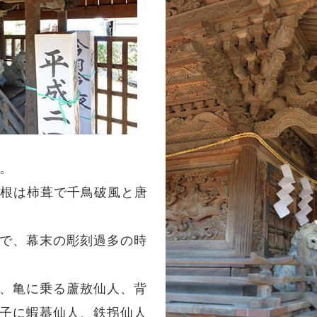
。
屋根は柿葺で千鳥破風と唐
で、幕末の彫刻過多の時
、亀に乗る蘆敖仙人、背
子に蝦蟇仙人、鉄拐仙人