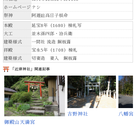
ホームページ
ナシ
祭神
阿遅鉏高日子根命
本殿
延宝8年（1680）棟札写
大工
並木孫四郎・治兵衛
建築様式
一間社 流造 銅板葺
拝殿
宝永5年（1708）棟札
建築様式
切妻造 妻入 銅板葺
「近津神社」関連記事
吉野神社
八幡宮
御殿山天満宮