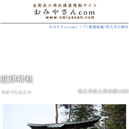
おみやさんcomトップ
/
東信地域
/
佐久市の神社
近津神社
佐久市長土呂本宮1182
ちかつじんじゃ