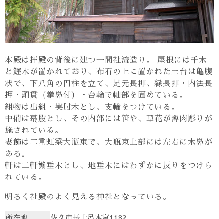
本殿は拝殿の背後に建つ一間社流造り。 屋根には千木
と鰹木が置かれており、布石の上に置かれた土台は亀腹
状で、下八角の円柱を立て、足元長押、縁長押・内法長
押・頭貫（拳鼻付）・台輪で軸部を固めている。
組物は出組・実肘木とし、支輪をつけている。
中備は蟇股とし、その内部には笹や、草花が薄肉彫りが
施されている。
妻飾は二重虹梁大瓶束で、大瓶束上部には左右に木鼻が
ある。
軒は二軒繁垂木とし、地垂木にはわずかに反りをつけら
れている。
明るく社殿のよく見える神社となっている。
所在地
佐久市長土呂本宮1182