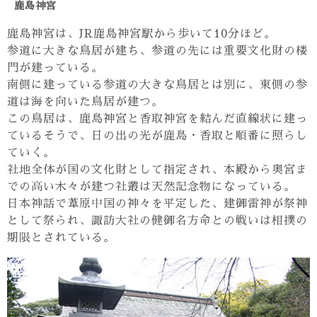
鹿島神宮
鹿島神宮は、JR鹿島神宮駅から歩いて10分ほど。
参道に大きな鳥居が建ち、参道の先には重要文化財の楼
門が建っている。
南側に建っている参道の大きな鳥居とは別に、東側の参
道は海を向いた鳥居が建つ。
この鳥居は、鹿島神宮と香取神宮を結んだ直線状に建っ
ているそうで、日の出の光が鹿島・香取と順番に照らし
ていく。
社地全体が国の文化財として指定され、本殿から奥宮ま
での高い木々が建つ社叢は天然記念物になっている。
日本神話で葦原中国の神々を平定した、建御雷神が祭神
として祭られ、諏訪大社の健御名方命との戦いは相撲の
期限とされている。