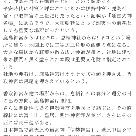
く、鹿島神宮の建御雷神と同一という説がある。
平安時代に神宮と呼ばれていたのは伊勢神宮・鹿島神
宮・香取神宮の三社だけだったという記載が「延喜式神
名帳」にあるそうで、大和朝廷にとって蝦夷への前線と
しても重要な場所だったという。
鹿島神宮からは12キロ、息栖神社からは9キロという場
所に建ち、地図上では二等辺三角形の西側の点になる。
大きな鳥居から紅葉の散る広い参道が続き、社地に建つ
朱の楼門と黒く塗られた本殿は重要文化財に指定されて
いる。
社地の要石は、鹿島神宮はオオナマズの頭を押さえ、香
取神宮は尻尾を押さえているという。
香取神宮が建つ場所からは、息栖神社は春分と週分の日
の出の方向、鹿島神宮は鬼門。
さらに関係性のある伊勢神宮を地図上で結ぶと、その直
線状には富士山、皇居、明治神宮等が並び、さらにその
西には高千穂がある。
日本神話で高天原の最高神「伊勢神宮」、葦原中国を平