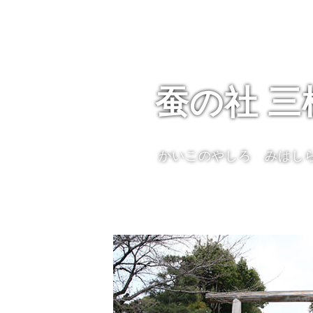
蚕の社 三
かいこのやしろ みはし