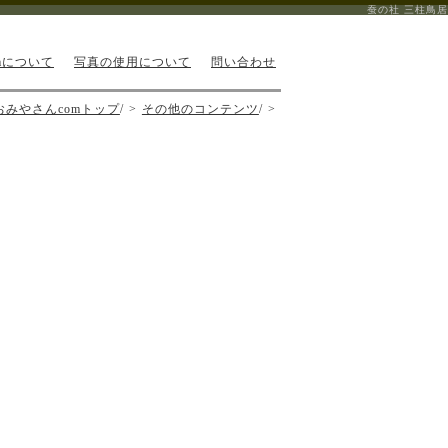
蚕の社 三柱鳥居
mについて
写真の使用について
問い合わせ
おみやさんcomトップ
/
その他のコンテンツ
/