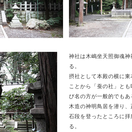
神社は木嶋坐天照御魂神
る。
摂社として本殿の横に東
ことから「蚕の社」とも
び名の方が一般的でもあ
木造の神明鳥居を潜り、
石段を登ったところに拝
る。