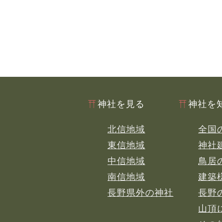
神社を見る
神社を
北信地域
全国
東信地域
神社
中信地域
鳥居
南信地域
建築
長野県外の神社
長野
山頂