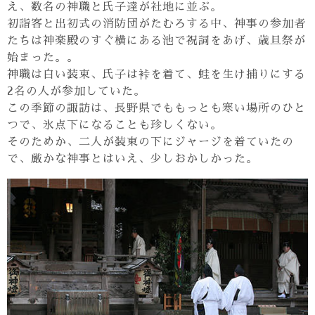
え、数名の神職と氏子達が社地に並ぶ。
初詣客と出初式の消防団がたむろする中、神事の参加者
たちは神楽殿のすぐ横にある池で祝詞をあげ、歳旦祭が
始まった。。
神職は白い装束、氏子は裃を着て、蛙を生け捕りにする
2名の人が参加していた。
この季節の諏訪は、長野県でももっとも寒い場所のひと
つで、氷点下になることも珍しくない。
そのためか、二人が装束の下にジャージを着ていたの
で、厳かな神事とはいえ、少しおかしかった。