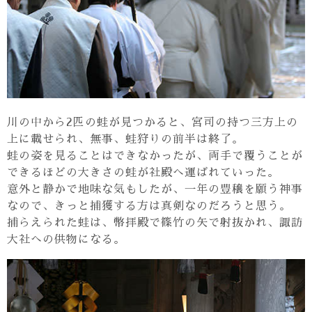
川の中から2匹の蛙が見つかると、宮司の持つ三方上の
上に載せられ、無事、蛙狩りの前半は終了。
蛙の姿を見ることはできなかったが、両手で覆うことが
できるほどの大きさの蛙が社殿へ運ばれていった。
意外と静かで地味な気もしたが、一年の豊穣を願う神事
なので、きっと捕獲する方は真剣なのだろうと思う。
捕らえられた蛙は、幣拝殿で篠竹の矢で射抜かれ、諏訪
大社への供物になる。