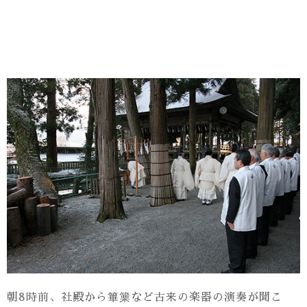
朝8時前、社殿から篳篥など古来の楽器の演奏が聞こ