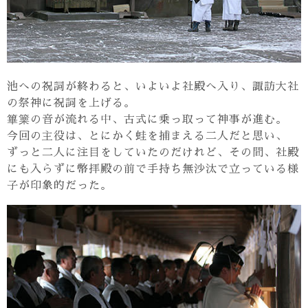
池への祝詞が終わると、いよいよ社殿へ入り、諏訪大社
の祭神に祝詞を上げる。
篳篥の音が流れる中、古式に乗っ取って神事が進む。
今回の主役は、とにかく蛙を捕まえる二人だと思い、
ずっと二人に注目をしていたのだけれど、その間、社殿
にも入らずに幣拝殿の前で手持ち無沙汰で立っている様
子が印象的だった。