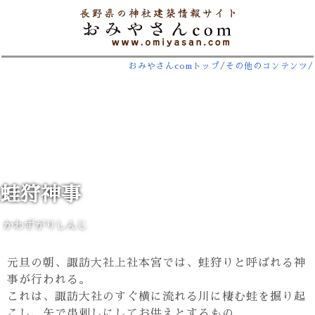
おみやさんcomトップ
/
その他のコンテンツ
/
蛙狩神事
かわずがりしんじ
元旦の朝、諏訪大社上社本宮では、蛙狩りと呼ばれる神
事が行われる。
これは、諏訪大社のすぐ横に流れる川に棲む蛙を掘り起
こし、矢で串刺しにしてお供えとするもの。