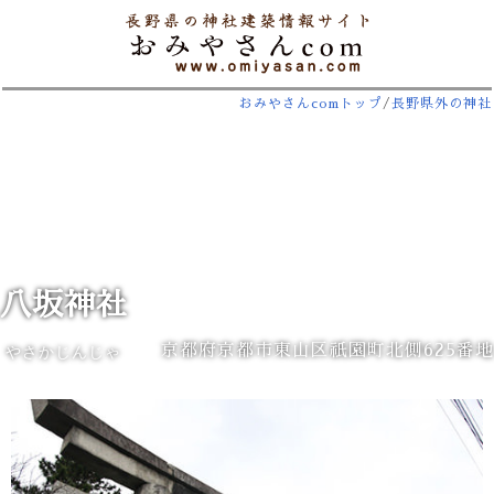
おみやさんcomトップ
/
長野県外の神社
八坂神社
京都府京都市東山区祇園町北側625番地
やさかじんじゃ