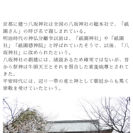
京都に建つ八坂神社は全国の八坂神社の総本社で、「祇
園さん」の呼び名で親しまれている。
明治時代の神仏分離令以前は、「祇園神社」や「祇園
社」「祇園感神院」と呼ばれていたそうで、以後、「八
坂神社」に改められたという。
八坂神社の創建には、諸説あるため確実ではないが、昔
から祭神は牛頭天王とそれを習合した素戔嗚尊とされて
きた。
平安時代には、辺り一帯の産土神として朝廷からも篤く
崇敬を受けていたという。