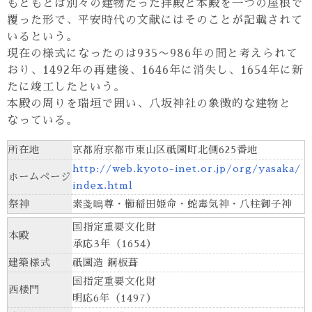
もともとは別々の建物だった拝殿と本殿を一つの屋根で
覆った形で、平安時代の文献にはそのことが記載されて
いるという。
現在の様式になったのは935〜986年の間と考えられて
おり、1492年の再建後、1646年に消失し、1654年に新
たに竣工したという。
本殿の周りを瑞垣で囲い、八坂神社の象徴的な建物と
なっている。
所在地
京都府京都市東山区祇園町北側625番地
http://web.kyoto-inet.or.jp/org/yasaka/
ホームページ
index.html
祭神
素戔嗚尊・櫛稲田姫命・蛇毒気神・八柱御子神
国指定重要文化財
本殿
承応3年（1654）
建築様式
祇園造 銅板葺
国指定重要文化財
西楼門
明応6年（1497）