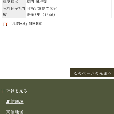
建築様式
楼門 銅板葺
末社蛭子社社
国指定重要文化財
殿
正保3年（1646）
「八坂神社」関連記事
神社を見る
北信地域
東信地域