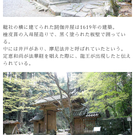
総社の横に建てられた閼伽井屋は1619年の建築。
檜皮葺の入母屋造りで、黒く塗られた板壁で囲ってい
る。
中には井戸があり、摩尼法井と呼ばれていたという。
定恵和尚が法華経を唱えた際に、龍王が出現したと伝え
られている。