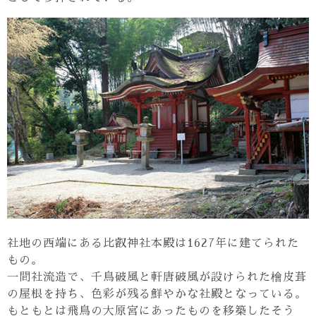
社地の西端にある比叡神社本殿は1627年に建てられた
もの。
一間社流造で、千鳥破風と軒唐破風が設けられた檜皮葺
の屋根を持ち、色彩が残る鮮やかな社殿となっている。
もともとは飛鳥の大原宮にあったものを移築したそう