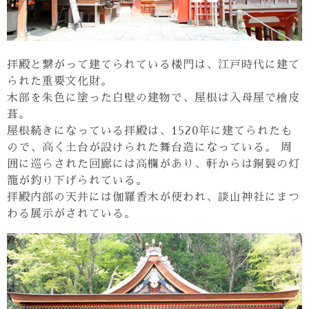
拝殿と繋がって建てられている楼門は、江戸時代に建て
られた重要文化財。
木部を朱色に塗った白壁の建物で、屋根は入母屋で檜皮
葺。
屋根続きになっている拝殿は、1520年に建てられたも
ので、高く土台が設けられた舞台造になっている。 周
囲に巡らされた回廊には高欄があり、軒からは銅製の灯
籠が釣り下げられている。
拝殿内部の天井には伽羅香木が使われ、談山神社にまつ
わる展示がされている。