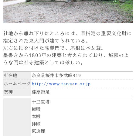
社地から離れ下りたところには、県指定の重要文化財に
指定された東大門が建てられている。
左右に袖を付けた高麗門で、屋根は本瓦葺。
墨書きから1803年の建築と考えられており、城郭のよ
うな門は社寺建築としては珍しい。
所在地
奈良県桜井市多武峰319
ホームページ
http://www.tanzan.or.jp
祭神
藤原鎌足
十三重塔
権殿
本殿
拝殿
東透廊