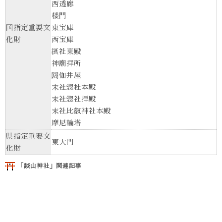
西透廊
楼門
国指定重要文
東宝庫
化財
西宝庫
摂社東殿
神廟拝所
閼伽井屋
末社惣杜本殿
末社惣社拝殿
末社比叡神社本殿
摩尼輪塔
県指定重要文
東大門
化財
「談山神社」関連記事