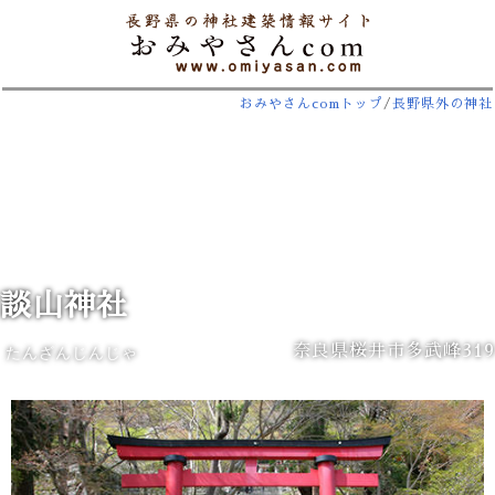
おみやさんcomトップ
/
長野県外の神社
談山神社
奈良県桜井市多武峰319
たんざんじんじゃ