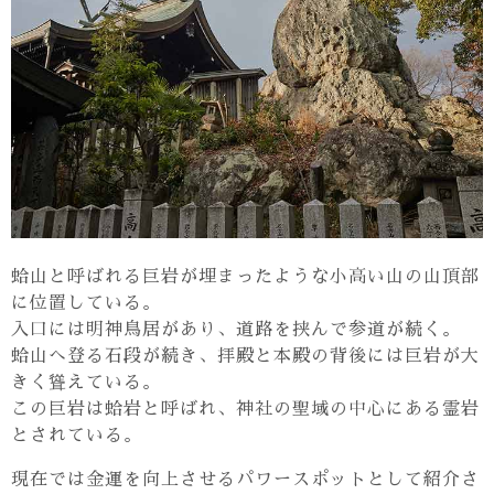
蛤山と呼ばれる巨岩が埋まったような小高い山の山頂部
に位置している。
入口には明神鳥居があり、道路を挟んで参道が続く。
蛤山へ登る石段が続き、拝殿と本殿の背後には巨岩が大
きく聳えている。
この巨岩は蛤岩と呼ばれ、神社の聖域の中心にある霊岩
とされている。
現在では金運を向上させるパワースポットとして紹介さ