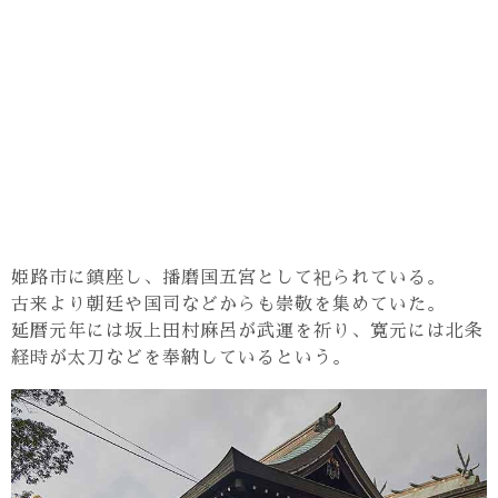
姫路市に鎮座し、播磨国五宮として祀られている。
古来より朝廷や国司などからも崇敬を集めていた。
延暦元年には坂上田村麻呂が武運を祈り、寛元には北条
経時が太刀などを奉納しているという。