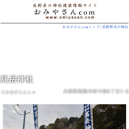
おみやさんcomトップ
/
長野県外の神社
高岳神社
兵庫県姫路市西今宿8丁目5−8
たかおかじんじゃ