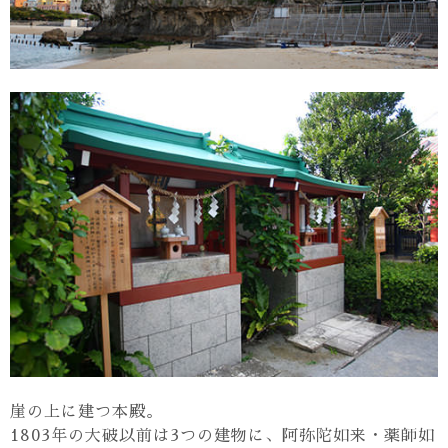
崖の上に建つ本殿。
1803年の大破以前は3つの建物に、阿弥陀如来・薬師如