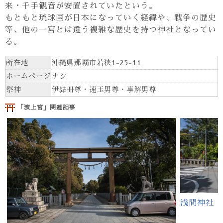
来・千手観音が安置されていたという。
もともと琉球国が日本になっていく経緯や、戦争の歴史
等、他の一宮とは違う複雑な歴史を持つ神社となってい
る。
所在地
沖縄県那覇市若狭1-25-11
ホームページ
ナシ
祭神
伊弉冊尊・速玉男尊・事解男尊
「波上宮」関連記事
浅間神社