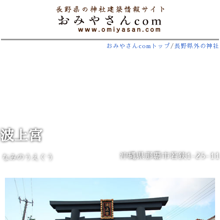
おみやさんcomトップ
/
長野県外の神社
波上宮
沖縄県那覇市若狭1-25-11
なみのうえぐう