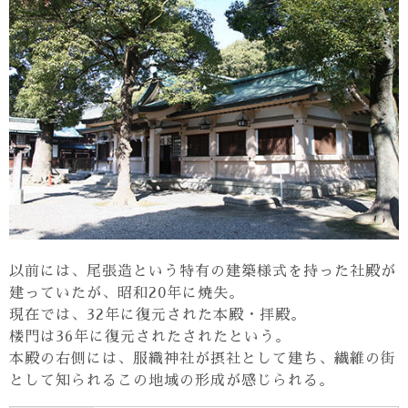
以前には、尾張造という特有の建築様式を持った社殿が
建っていたが、昭和20年に焼失。
現在では、32年に復元された本殿・拝殿。
楼門は36年に復元されたされたという。
本殿の右側には、服織神社が摂社として建ち、繊維の街
として知られるこの地域の形成が感じられる。