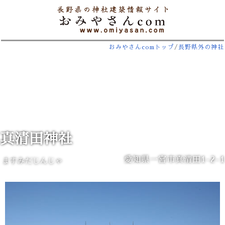
おみやさんcomトップ
/
長野県外の神社
真清田神社
愛知県一宮市真清田1-2-1
ますみだじんじゃ