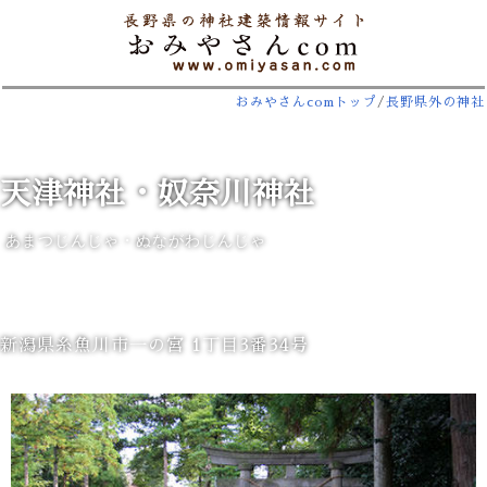
おみやさんcomトップ
/
長野県外の神社
天津神社・奴奈川神社
あまつじんじゃ・ぬながわじんじゃ
新潟県糸魚川市一の宮 1丁目3番34号