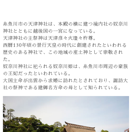
糸魚川市の天津神社は、本殿の横に建つ境内社の奴奈川
神社とともに越後国の一宮になっている。
天津神社の主祭神は天津彦々火瓊々杵尊。
西暦130年頃の景行天皇の時代に創建されたといわれる
歴史のある神社で、この地域の産土神として崇敬され
た。
奴奈川神社に祀られる奴奈川姫は、糸魚川市周辺の豪族
の王妃だったといわれている。
大国主命が出雲から求婚に訪れたとされており、諏訪大
社の祭神である建御名方命の母として知られている。