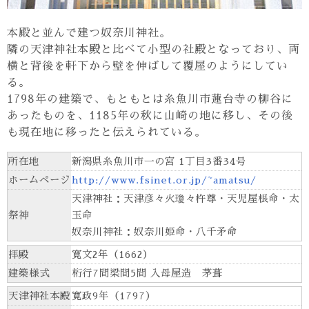
本殿と並んで建つ奴奈川神社。
隣の天津神社本殿と比べて小型の社殿となっており、両
横と背後を軒下から壁を伸ばして覆屋のようにしてい
る。
1798年の建築で、もともとは糸魚川市蓮台寺の柳谷に
あったものを、1185年の秋に山崎の地に移し、その後
も現在地に移ったと伝えられている。
所在地
新潟県糸魚川市一の宮 1丁目3番34号
ホームページ
http://www.fsinet.or.jp/~amatsu/
天津神社：天津彦々火瓊々杵尊・天児屋根命・太
祭神
玉命
奴奈川神社：奴奈川姫命・八千矛命
拝殿
寛文2年（1662）
建築様式
桁行7間梁間5間 入母屋造 茅葺
天津神社本殿
寛政9年（1797）