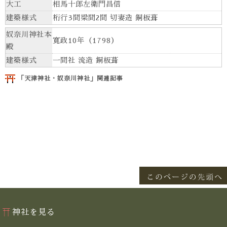
大工
相馬十郎左衛門昌信
建築様式
桁行3間梁間2間 切妻造 銅板葺
奴奈川神社本
寛政10年（1798）
殿
建築様式
一間社 流造 銅板葺
「天津神社・奴奈川神社」関連記事
神社を見る