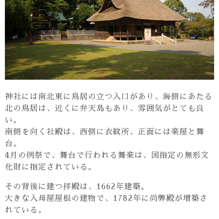
神社には南北東に鳥居の立つ入口があり、海側にあたる
北の鳥居は、近くに弁天島もあり、雰囲気がとても良
い。
南側を向く社殿は、西側に衣紋所、正面には楽屋と舞
台。
4月の例祭で、舞台で行われる舞楽は、国指定の無形文
化財に指定されている。
その背後に建つ拝殿は、1662年建築。
大きな入母屋屋根の建物で、1782年に尚弊殿が増築さ
れている。