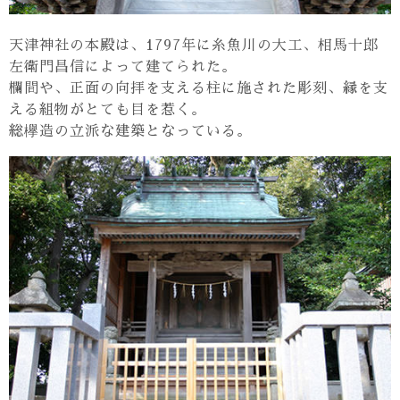
天津神社の本殿は、1797年に糸魚川の大工、相馬十郎
左衛門昌信によって建てられた。
欄間や、正面の向拝を支える柱に施された彫刻、縁を支
える組物がとても目を惹く。
総欅造の立派な建築となっている。