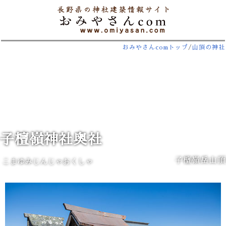
おみやさんcomトップ
/
山頂の神社
子檀嶺神社奥社
子檀嶺岳山頂
こまゆみじんじゃおくしゃ