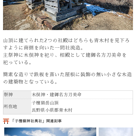
山頂に建てられた2つの社殿はどちらも青木村を見下ろ
すように南側を向いた一間社流造。
主祭神に木俣神を祀り、相殿として建御名方刀美命を
祀っている。
簡素な造りで鉄板を葺いた屋根に装飾の無い小さな木造
の建築物となっている。
祭神
木俣神・建御名方刀美命
子檀嶺岳山頂
所在地
長野県小県郡青木村
「子檀嶺神社奥社」関連記事