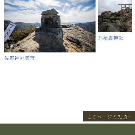
那須嶽神社
佐野神社奥宮