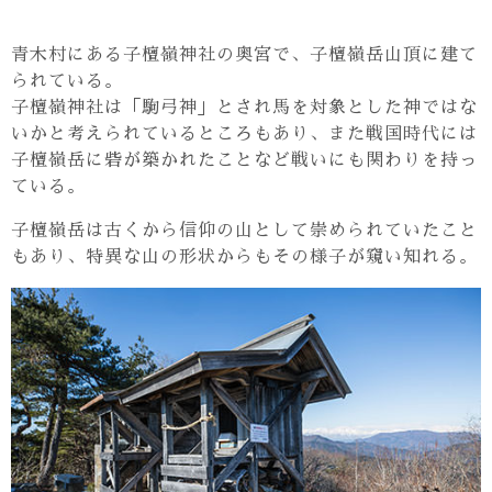
青木村にある子檀嶺神社の奥宮で、子檀嶺岳山頂に建て
られている。
子檀嶺神社は「駒弓神」とされ馬を対象とした神ではな
いかと考えられているところもあり、また戦国時代には
子檀嶺岳に砦が築かれたことなど戦いにも関わりを持っ
ている。
子檀嶺岳は古くから信仰の山として崇められていたこと
もあり、特異な山の形状からもその様子が窺い知れる。