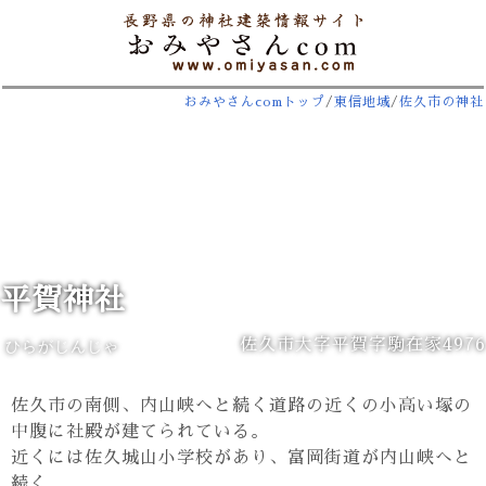
おみやさんcomトップ
/
東信地域
/
佐久市の神社
平賀神社
佐久市大字平賀字駒在家4976
ひらがじんじゃ
佐久市の南側、内山峡へと続く道路の近くの小高い塚の
中腹に社殿が建てられている。
近くには佐久城山小学校があり、富岡街道が内山峡へと
続く。