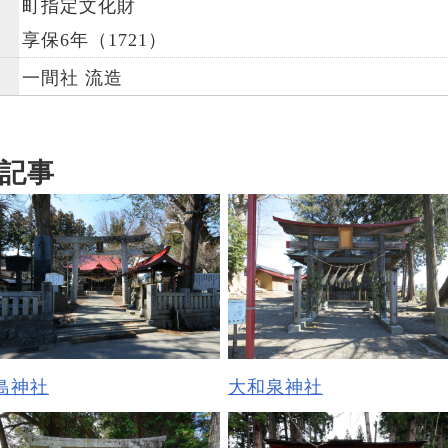
町指定文化財
享保6年（1721）
一間社 流造
記事
島神社
大和泉神社