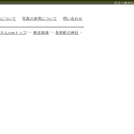
若宮八幡神社
mについて
写真の使用について
問い合わせ
さんcomトップ
/
東信地域
/
長和町の神社