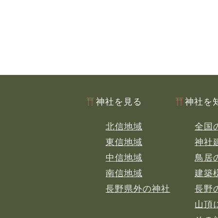
神社を見る
神社を
北信地域
全国
東信地域
神社
中信地域
鳥居
南信地域
建築
長野県外の神社
長野
山頂