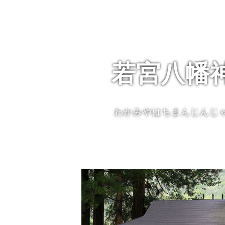
若宮八幡
わかみやはちまんじんじ