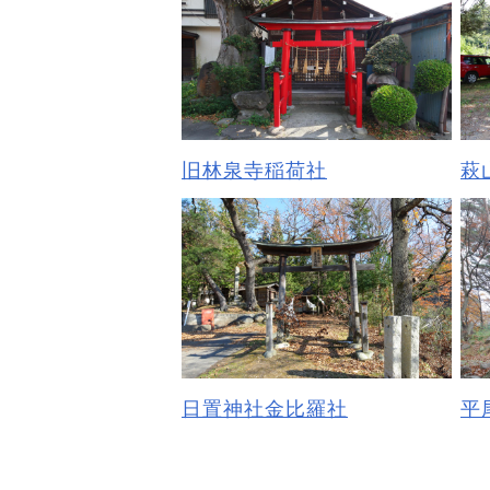
旧林泉寺稲荷社
萩
日置神社金比羅社
平