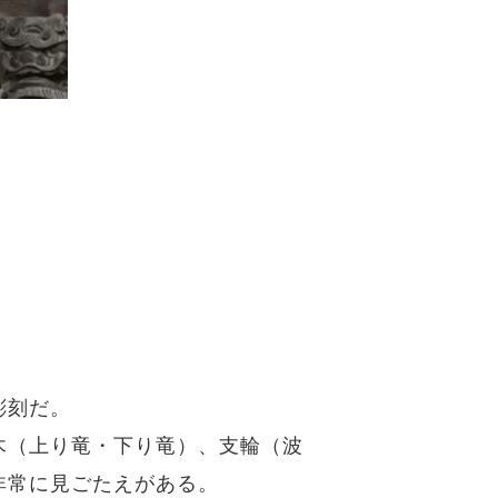
彫刻だ。
木（上り竜・下り竜）、支輪（波
非常に見ごたえがある。