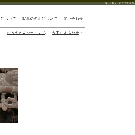
柴宮長左衛門の建築
mについて
写真の使用について
問い合わせ
おみやさんcomトップ
/
大工による神社