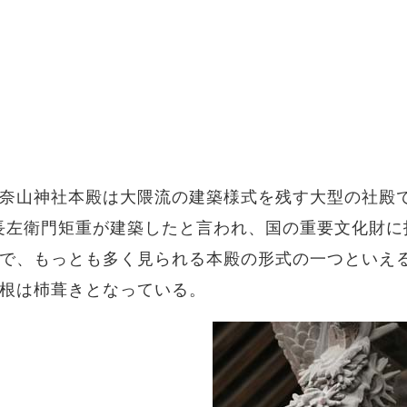
奈山神社本殿は大隈流の建築様式を残す大型の社殿
柴宮長左衛門矩重が建築したと言われ、国の重要文化財
で、もっとも多く見られる本殿の形式の一つといえ
根は杮葺きとなっている。