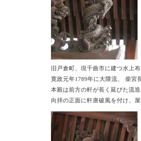
旧戸倉町、現千曲市に建つ水上布
寛政元年1789年に大隈流、 
本殿は前方の軒が長く延びた流造
向拝の正面に軒唐破風を付け、屋