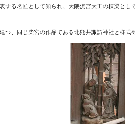
表する名匠として知られ、大隈流宮大工の棟梁とし
建つ、同じ柴宮の作品である北熊井諏訪神社と様式