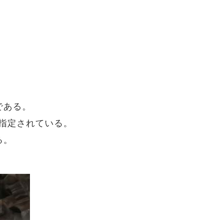
である。
に指定されている。
る。