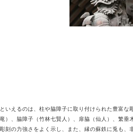
といえるのは、柱や脇障子に取り付けられた豊富な
竜）、脇障子（竹林七賢人）、扉脇（仙人）、繁垂
彫刻の力強さをよく示し、また、縁の蘇鉄に兎も、