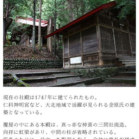
現在の社殿は1747年に建てられたもの。
仁科神明宮など、大北地域で活躍が見られる金原氏の建
築となっている。
覆屋の中にある本殿は、真っ赤な柿葺の三間社流造。
向拝に虹梁があり、中間の柱が省略されている。