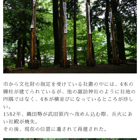
市から文化財の指定を受けている社叢の中には、4本の
御柱が建てられているが、他の諏訪神社のように社地の
四隅ではなく、4本が横並びになっているところが珍し
い。
1582年、織田勢が武田領内へ攻めん込む際、兵火にあ
い社殿が焼失。
その後、現在の位置に遷されて再建された。