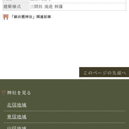
建築様式
三間社 流造 柿葺
「麻衣廼神社」関連記事
神社を見る
北信地域
東信地域
中信地域