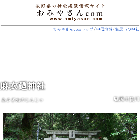
おみやさんcomトップ
/
中信地域
/
塩尻市の神社
麻衣廼神社
塩尻市贄川
あさぎぬのじんじゃ