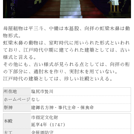
母屋組物は平三斗、中備は本蟇股、向拝の虹梁木鼻は動
物形式。
虹梁木鼻の動物は、室町時代に用いられた形式といわれ
ており、江戸時代中期に建てられた建築としては、古い
様式と言える。
その他にも、古い様式が見られる点としては、向拝の桁
の下部分に、通肘木を作り、実肘木を用ていない。
江戸時代の建築としては、珍しい社殿といえる。
所在地
塩尻市贄川
ホームページ
なし
祭神
建御名方神・事代主命・保食命
市指定文化財
本殿
延享4年（1747）
大工
金原周防守