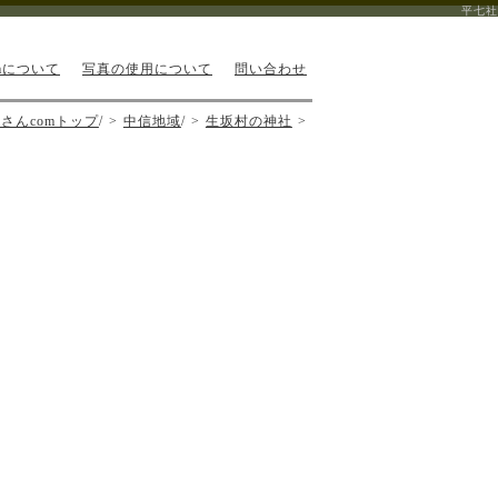
平七社
mについて
写真の使用について
問い合わせ
さんcomトップ
/
中信地域
/
生坂村の神社