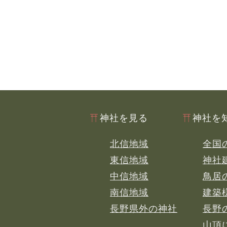
神社を見る
神社を
北信地域
全国
東信地域
神社
中信地域
鳥居
南信地域
建築
長野県外の神社
長野
山頂