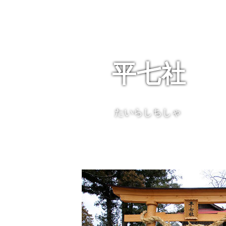
平七社
たいらしちしゃ