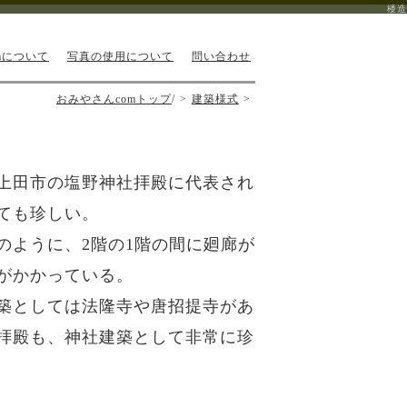
楼造
mについて
写真の使用について
問い合わせ
おみやさんcomトップ
/
建築様式
上田市の塩野神社拝殿に代表され
ても珍しい。
のように、2階の1階の間に廻廊が
がかかっている。
築としては法隆寺や唐招提寺があ
拝殿も、神社建築として非常に珍