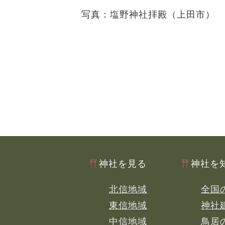
写真：塩野神社拝殿（上田市）
神社を見る
神社を
北信地域
全国
東信地域
神社
中信地域
鳥居