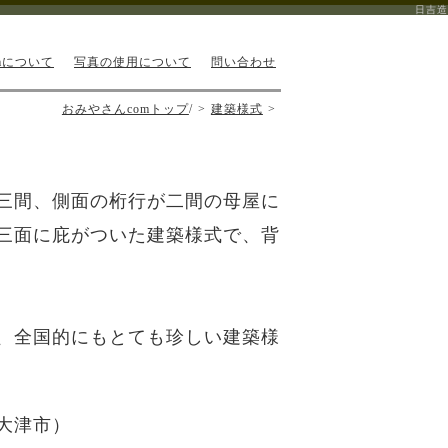
日吉造
mについて
写真の使用について
問い合わせ
おみやさんcomトップ
/
建築様式
三間、側面の桁行が二間の母屋に
三面に庇がついた建築様式で、背
、全国的にもとても珍しい建築様
大津市）