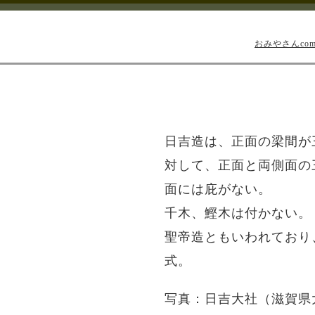
おみやさんco
日吉造は、正面の梁間が
対して、正面と両側面の
面には庇がない。
千木、鰹木は付かない。
聖帝造ともいわれており
式。
写真：日吉大社（滋賀県