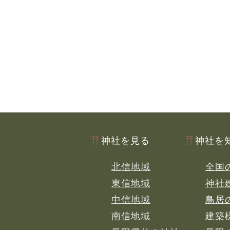
神社を見る
神社を
北信地域
全国
東信地域
神社
中信地域
鳥居
南信地域
建築